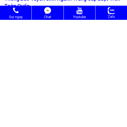
Toàn Quốc
07/01/2021
Zalo
Gọi ngay
Chat
Youtube
Trường Trung cấp Việt Hàn thông báo tuyển sinh ngành Trung cấp
Luật trên toàn...
ĐỐI TÁC CỦA CHÚNG TÔI