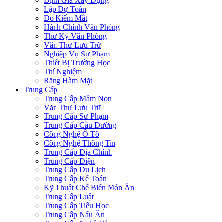
Định Giá Xây Dựng
Lập Dự Toán
Đo Kiểm Mắt
Hành Chính Văn Phòng
Thư Ký Văn Phòng
Văn Thư Lưu Trữ
Nghiệp Vụ Sư Phạm
Thiết Bị Trường Học
Thí Nghiệm
Răng Hàm Mặt
Trung Cấp
Trung Cấp Mầm Non
Văn Thư Lưu Trữ
Trung Cấp Sư Phạm
Trung Cấp Cầu Đường
Công Nghệ Ô Tô
Công Nghệ Thông Tin
Trung Cấp Địa Chính
Trung Cấp Điện
Trung Cấp Du Lịch
Trung Cấp Kế Toán
Kỹ Thuật Chế Biến Món Ăn
Trung Cấp Luật
Trung Cấp Tiểu Học
Trung Cấp Nấu Ăn