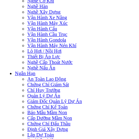
Nghề Cơ Khí
Nghề Hàn
Nghề Xây Dựng
Vận Hành Xe Nâng
Vận Hành Máy Xúc
Vận Hành Cẩu
Vận Hành Cầu Trục
Vận Hành Gondola
Vận Hành Máy Nén Khí
Lò Hơi / Nồi Hơi
Thiết Bị Áp Lực
Nghề Cấp Thoát Nước
Nghề Nấu Ăn
Ngắn Hạn
An Toàn Lao Động
Chứng Chỉ Giám Sát
Chỉ Huy Trưởng
Quản Lý Dự Án
Giám Đốc Quản Lý Dự Án
Chứng Chỉ Kế Toán
Bảo Mẫu Mầm Non
Cấp Dưỡng Mầm Non
Chứng Chỉ Đấu Thầu
Định Giá Xây Dựng
Lập Dự Toán