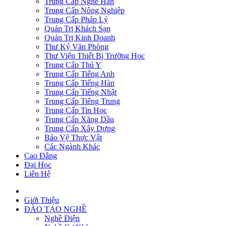
Trung Cấp Nghề Hàn
Trung Cấp Nông Nghiệp
Trung Cấp Pháp Lý
Quản Trị Khách Sạn
Quản Trị Kinh Doanh
Thư Ký Văn Phòng
Thư Viện Thiết Bị Trường Học
Trung Cấp Thú Y
Trung Cấp Tiếng Anh
Trung Cấp Tiếng Hàn
Trung Cấp Tiếng Nhật
Trung Cấp Tiếng Trung
Trung Cấp Tin Học
Trung Cấp Xăng Dầu
Trung Cấp Xây Dựng
Bảo Vệ Thực Vật
Các Ngành Khác
Cao Đẳng
Đại Học
Liên Hệ
Giới Thiệu
ĐÀO TẠO NGHỀ
Nghề Điện