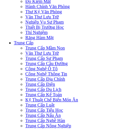
Đo Kiểm Mắt
Hành Chính Văn Phòng
Thư Ký Văn Phòng
Văn Thư Lưu Trữ
Nghiệp Vụ Sư Phạm
Thiết Bị Trường Học
Thí Nghiệm
Răng Hàm Mặt
Trung Cấp
Trung Cấp Mầm Non
Văn Thư Lưu Trữ
Trung Cấp Sư Phạm
Trung Cấp Cầu Đường
Công Nghệ Ô Tô
Công Nghệ Thông Tin
Trung Cấp Địa Chính
Trung Cấp Điện
Trung Cấp Du Lịch
Trung Cấp Kế Toán
Kỹ Thuật Chế Biến Món Ăn
Trung Cấp Luật
Trung Cấp Tiểu Học
Trung Cấp Nấu Ăn
Trung Cấp Nghề Hàn
Trung Cấp Nông Nghiệp