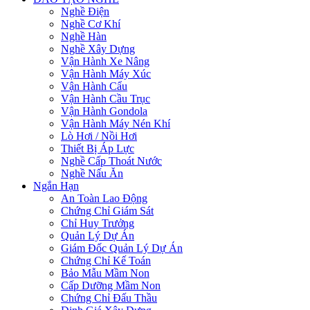
Nghề Điện
Nghề Cơ Khí
Nghề Hàn
Nghề Xây Dựng
Vận Hành Xe Nâng
Vận Hành Máy Xúc
Vận Hành Cẩu
Vận Hành Cầu Trục
Vận Hành Gondola
Vận Hành Máy Nén Khí
Lò Hơi / Nồi Hơi
Thiết Bị Áp Lực
Nghề Cấp Thoát Nước
Nghề Nấu Ăn
Ngắn Hạn
An Toàn Lao Động
Chứng Chỉ Giám Sát
Chỉ Huy Trưởng
Quản Lý Dự Án
Giám Đốc Quản Lý Dự Án
Chứng Chỉ Kế Toán
Bảo Mẫu Mầm Non
Cấp Dưỡng Mầm Non
Chứng Chỉ Đấu Thầu