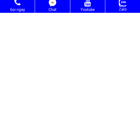
Cao đẳng Công Thương Việt Nam.
Trường Trung cấp Quốc Tế Sài Gòn.
Zalo
Gọi ngay
Chat
Youtube
Trường Trung cấp Việt Hàn.
Trường Kinh tế Kỹ thuật Sài Gòn.
Công ty CP Giáo Dục Việt RDC.
NGÀNH TUYỂN SINH
⭐ Tuyển sinh trung cấp
⭐ Đào tạo ngắn hạn
⭐ Đào tạo dạy nghề
TRUNG TÂM ĐÀO TẠO RDC
Điện Thoại:
0914778800
–
0832408844
Email: tuyensinh8844@gmail.com
Website: www.daotaordc.vn
————————————————————————————
Trụ sở chính:
55/23 TL19, P. Thạnh Lộc, Tp. Hồ Chí Minh.