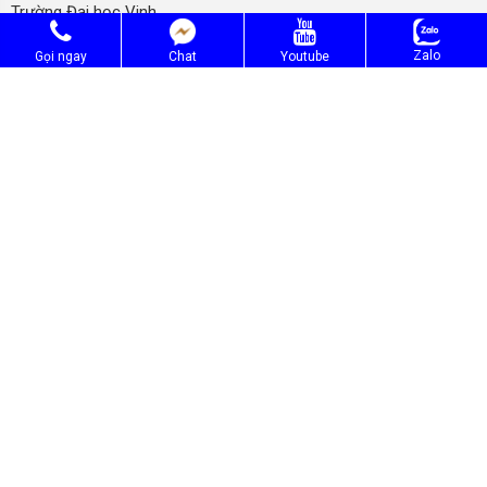
Trường Đại học Vinh.
Cao đẳng Công Thương Việt Nam.
Zalo
Gọi ngay
Chat
Youtube
Trường Trung cấp Quốc Tế Sài Gòn.
Trường Trung cấp Việt Hàn.
Trường Kinh tế Kỹ thuật Sài Gòn.
Công ty CP Giáo Dục Việt RDC.
NGÀNH TUYỂN SINH
⭐ Tuyển sinh trung cấp
⭐ Đào tạo ngắn hạn
⭐ Đào tạo dạy nghề
TRUNG TÂM ĐÀO TẠO RDC
Điện Thoại:
0914778800
–
0832408844
Email: tuyensinh8844@gmail.com
Website: www.daotaordc.vn
————————————————————————————