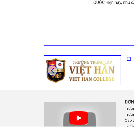
QUỐC Hiện nay, nhu cầ
ĐƠN
Trườ
Trườn
Cao 
Trườ
Trườn