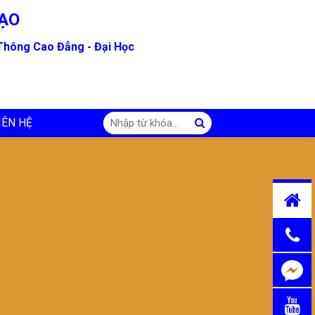
ẠO
 Thông Cao Đẳng - Đại Học
IÊN HỆ
Chat
Messen