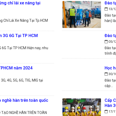
ng chỉ lái xe nâng tại
Đào t
13/1
Đào tạ
g Chỉ Lái Xe Nâng Tại Tp.HCM
hàn) là
n 3G 6G Tại TP HCM
Đào t
05/1
 6G Tại TP HCM Hiện nay, nhu
Đào tạ
trình đặ
 TPHCM năm 2024
Học h
30/1
, 4G, 5G, 6G, TIG, MIG tại
Đào tạ
cập...
o nghề hàn trên toàn quốc
Cấp C
Hàn 3
17/1
O TẠO NGHỀ HÀN TRÊN TOÀN