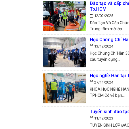
Đào tạo và cấp chứ
Tp.HCM
12/02/2025
Đào Tạo Và Cấp Chứn
Trung tâm mở lớp...
Học Chứng Chỉ Hà
13/12/2024
Học Chứng Chỉ Hàn 3G
cầu tuyển dụng...
Học nghề Hàn tại
27/11/2024
KHÓA HỌC NGHỀ HÀN 3G
TPHCM Có vẻ bạn...
Tuyển sinh đào tạ
11/12/2023
TUYỂN SINH LỚP ĐÀ