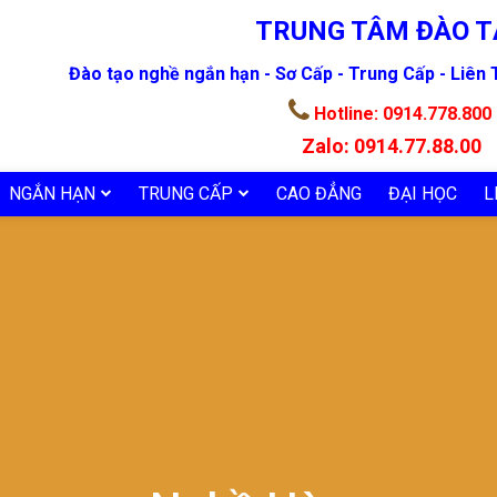
TRUNG TÂM ĐÀO T
Đào tạo nghề ngắn hạn - Sơ Cấp - Trung Cấp - Liên
Hotline:
0914.778.800
Zalo:
0914.77.88.00
NGẮN HẠN
TRUNG CẤP
CAO ĐẲNG
ĐẠI HỌC
L