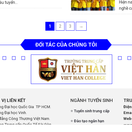
Hiện n
u tuyển...
nghề ca
1
2
3
→
ĐỐI TÁC CỦA CHÚNG TÔI
 VỊ LIÊN KẾT
NGÀNH TUYỂN SINH
TRU
ng Đại học Quốc Gia TP HCM.
Điện
⭐ Tuyển sinh trung cấp
g Đại học Vinh.
Ema
đẳng Công Thương Việt Nam.
Webs
⭐ Đào tạo ngắn hạn
ng Trung cấp Quốc Tế Sài Gòn.
——
g Trung cấp Việt Hàn.
⭐ Đào tạo dạy nghề