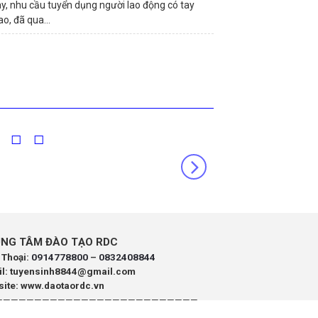
ay, nhu cầu tuyển dụng người lao động có tay
o, đã qua...
NG TÂM ĐÀO TẠO RDC
 Thoại:
0914778800
–
0832408844
il: tuyensinh8844@gmail.com
ite: www.daotaordc.vn
——————————————————————————