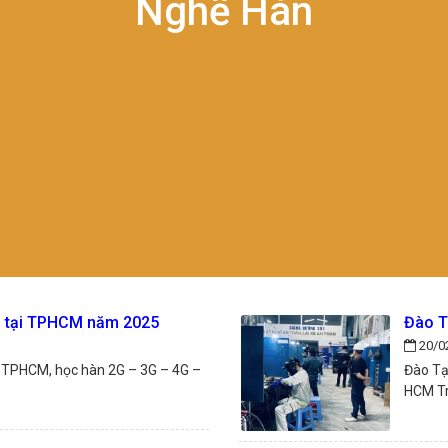
Nghề Hàn
n tại TPHCM năm 2025
Đào T
20/0
i TPHCM, học hàn 2G – 3G – 4G –
Đào Tạo
HCM Tr