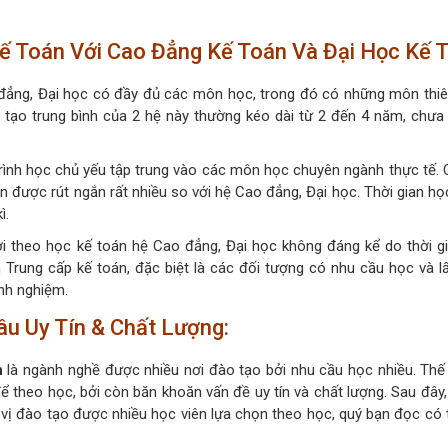
Kế Toán Với Cao Đẳng Kế Toán Và Đại Học Kế 
đẳng, Đại học có đầy đủ các môn học, trong đó có những môn thiê
 tạo trung bình của 2 hệ này thường kéo dài từ 2 đến 4 năm, chưa 
rình học chủ yếu tập trung vào các môn học chuyên ngành thực tế. C
án được rút ngắn rất nhiều so với hệ Cao đẳng, Đại học. Thời gian họ
ì.
gười theo học kế toán hệ Cao đẳng, Đại học không đáng kể do thời g
 Trung cấp kế toán, đặc biệt là các đối tượng có nhu cầu học và l
nh nghiệm.
âu Uy Tín & Chất Lượng:
n
là ngành nghề được nhiều nơi đào tạo bởi nhu cầu học nhiều. Thế
 theo học, bởi còn băn khoăn vấn đề uy tín và chất lượng. Sau đây
 vị đào tạo được nhiều học viên lựa chọn theo học, quý bạn đọc có 