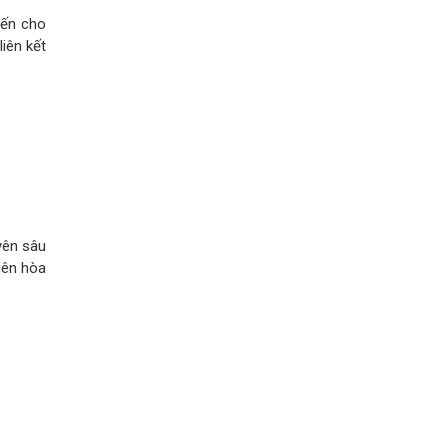
đến cho
iên kết
yên sâu
iên hòa