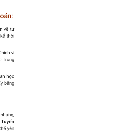
Toán:
n về tư
kể thời
hính vì
c Trung
ian học
ấy bằng
 nhưng,
,
Tuyển
thể yên