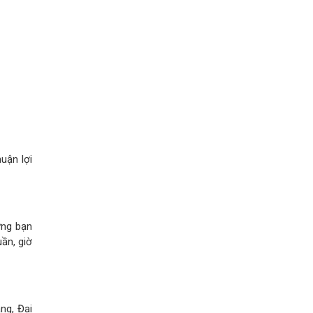
uận lợi
ững bạn
ần, giờ
ng, Đại