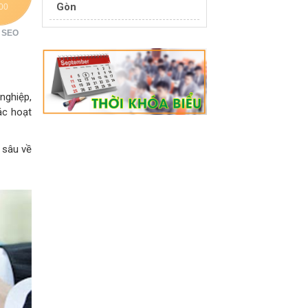
Gòn
100
 SEO
nghiệp,
ác hoạt
 sâu về