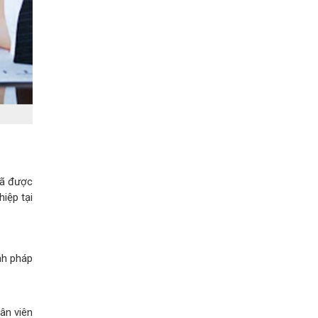
đã được
iệp tại
nh pháp
ân viên