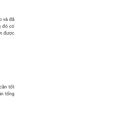
o và đã
g đó có
àn được
cần tốt
án tổng