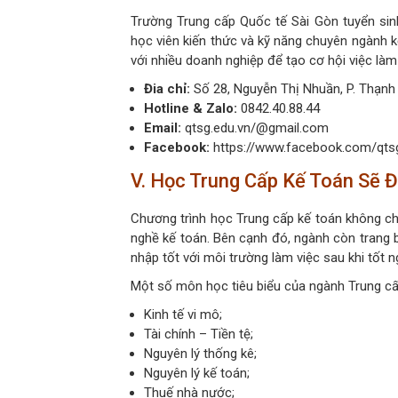
Trường Trung cấp Quốc tế Sài Gòn tuyển sin
học viên kiến thức và kỹ năng chuyên ngành k
với nhiều doanh nghiệp để tạo cơ hội việc làm
Đia chỉ:
Số 28, Nguyễn Thị Nhuần, P. Thạnh
Hotline & Zalo:
0842.40.88.44
Email:
qtsg.edu.vn/@gmail.com
Facebook:
https://www.facebook.com/qtsg
V. Học Trung Cấp Kế Toán Sẽ 
Chương trình học Trung cấp kế toán không ch
nghề kế toán. Bên cạnh đó, ngành còn trang 
nhập tốt với môi trường làm việc sau khi tốt n
Một số môn học tiêu biểu của ngành Trung cấ
Kinh tế vi mô;
Tài chính – Tiền tệ;
Nguyên lý thống kê;
Nguyên lý kế toán;
Thuế nhà nước;