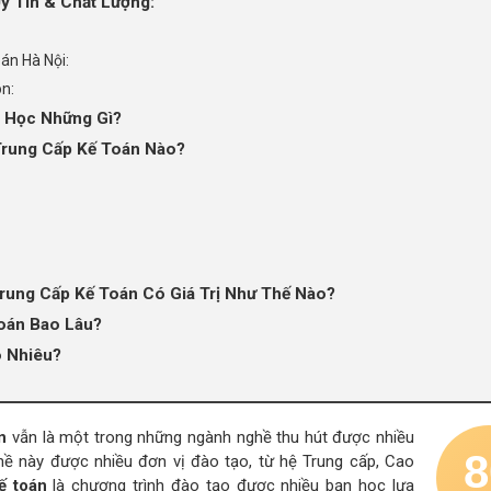
y Tín & Chất Lượng:
oán Hà Nội:
òn:
c Học Những Gì?
Trung Cấp Kế Toán Nào?
Trung Cấp Kế Toán Có Giá Trị Như Thế Nào?
Toán Bao Lâu?
o Nhiêu?
n
vẫn là một trong những ngành nghề thu hút được nhiều
8
ề này được nhiều đơn vị đào tạo, từ hệ Trung cấp, Cao
ế toán
là chương trình đào tạo được nhiều bạn học lựa