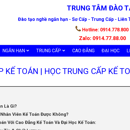
TRUNG TÂM ĐÀO T
Đào tạo nghề ngắn hạn - Sơ Cấp - Trung Cấp - Liên
Hotline:
0914.778.800
Zalo:
0914.77.88.00
NGẮN HẠN
TRUNG CẤP
CAO ĐẲNG
ĐẠI HỌC
L
 KẾ TOÁN | HỌC TRUNG CẤP KẾ T
n Là Gì?
m Nhân Viên Kế Toán Được Không?
Toán Với Cao Đẳng Kế Toán Và Đại Học Kế Toán: